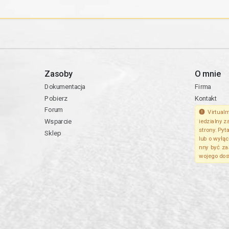
Zasoby
O mnie
Dokumentacja
Firma
Pobierz
Kontakt
Forum
Virtualm
Wsparcie
iedzialny z
strony. Pyt
Sklep
lub o wyłą
nny być za
wojego dos