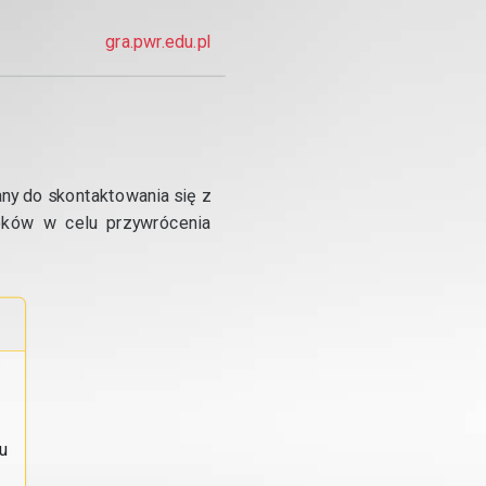
gra.pwr.edu.pl
any do skontaktowania się z
roków w celu przywrócenia
u