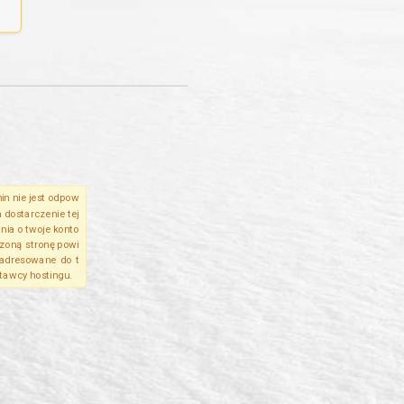
in nie jest odpow
a dostarczenie tej
ania o twoje konto
czoną stronę powi
adresowane do t
tawcy hostingu.